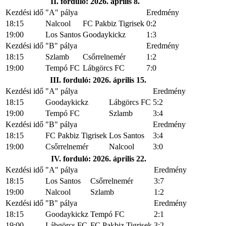
II. forduló: 2026. április 8.
Kezdési idő
"A" pálya
Eredmény
18:15
Nalcool
FC Pakbiz Tigrisek
0:2
19:00
Los Santos
Goodaykickz
1:3
Kezdési idő
"B" pálya
Eredmény
18:15
Szlamb
Csőrrelnemér
1:2
19:00
Tempó FC
Lábgörcs FC
7:0
III. forduló: 2026. április 15.
Kezdési idő
"A" pálya
Eredmény
18:15
Goodaykickz
Lábgörcs FC
5:2
19:00
Tempó FC
Szlamb
3:4
Kezdési idő
"B" pálya
Eredmény
18:15
FC Pakbiz Tigrisek
Los Santos
3:4
19:00
Csőrrelnemér
Nalcool
3:0
IV. forduló: 2026. április 22.
Kezdési idő
"A" pálya
Eredmény
18:15
Los Santos
Csőrrelnemér
3:7
19:00
Nalcool
Szlamb
1:2
Kezdési idő
"B" pálya
Eredmény
18:15
Goodaykickz
Tempó FC
2:1
19:00
Lábgörcs FC
FC Pakbiz Tigrisek
3:2