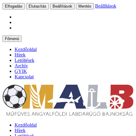
Beállítások
Elfogadás
Elutasítás
Beállítások
Mentés
Ugrás
Főmenü
a
tartalomhoz
Kezdőoldal
Hírek
Letöltések
Archív
GYIK
Kapcsolat
Kezdőoldal
Hírek
Letöltések