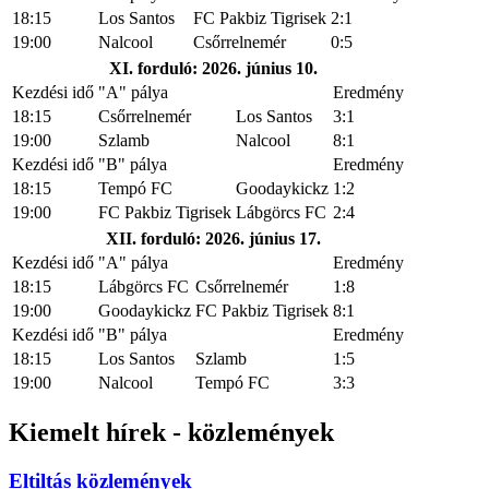
18:15
Los Santos
FC Pakbiz Tigrisek
2:1
19:00
Nalcool
Csőrrelnemér
0:5
XI. forduló: 2026. június 10.
Kezdési idő
"A" pálya
Eredmény
18:15
Csőrrelnemér
Los Santos
3:1
19:00
Szlamb
Nalcool
8:1
Kezdési idő
"B" pálya
Eredmény
18:15
Tempó FC
Goodaykickz
1:2
19:00
FC Pakbiz Tigrisek
Lábgörcs FC
2:4
XII. forduló: 2026. június 17.
Kezdési idő
"A" pálya
Eredmény
18:15
Lábgörcs FC
Csőrrelnemér
1:8
19:00
Goodaykickz
FC Pakbiz Tigrisek
8:1
Kezdési idő
"B" pálya
Eredmény
18:15
Los Santos
Szlamb
1:5
19:00
Nalcool
Tempó FC
3:3
Kiemelt hírek - közlemények
Eltiltás közlemények