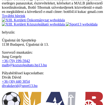
esetleges panaszokat, észrevételeket, kéréseket a MALB játékvezető
koordinátorának, Botló Tibornak szíveskedjenek közvetlenül e-mail-
en megküldeni a következő e-mail címre: boti0414 kukac gmail.com
További híreink
helyszín:
Újpalotai úti Sporttelep
1138 Budapest, Újpalotai út 13.
Szervező munkatárs:
Jung Gergely
+36 (70) 199-5942
malb@kozszolgaltato.bp13.hu
Pályabérléssel kapcsolatban:
Divák Dávid
+36 (30) 440 3054
divakdavid@sport13.hu