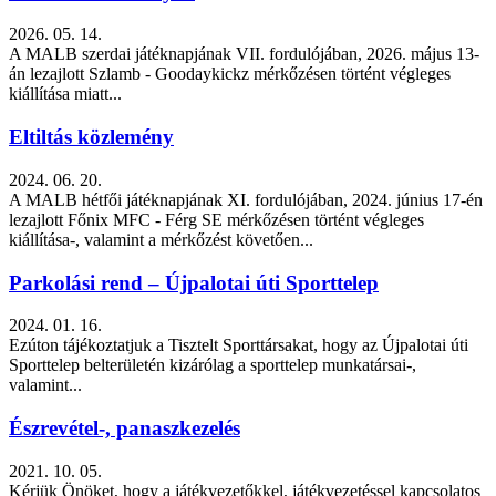
2026. 05. 14.
A MALB szerdai játéknapjának VII. fordulójában, 2026. május 13-
án lezajlott Szlamb - Goodaykickz mérkőzésen történt végleges
kiállítása miatt...
Eltiltás közlemény
2024. 06. 20.
A MALB hétfői játéknapjának XI. fordulójában, 2024. június 17-én
lezajlott Főnix MFC - Férg SE mérkőzésen történt végleges
kiállítása-, valamint a mérkőzést követően...
Parkolási rend – Újpalotai úti Sporttelep
2024. 01. 16.
Ezúton tájékoztatjuk a Tisztelt Sporttársakat, hogy az Újpalotai úti
Sporttelep belterületén kizárólag a sporttelep munkatársai-,
valamint...
Észrevétel-, panaszkezelés
2021. 10. 05.
Kérjük Önöket, hogy a játékvezetőkkel, játékvezetéssel kapcsolatos