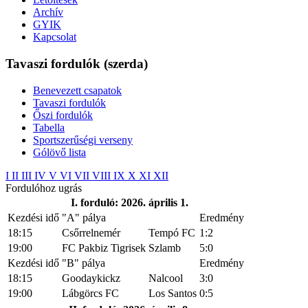
Archív
GYIK
Kapcsolat
Tavaszi fordulók (szerda)
Benevezett csapatok
Tavaszi fordulók
Őszi fordulók
Tabella
Sportszerűségi verseny
Gólövő lista
I
II
III
IV
V
VI
VII
VIII
IX
X
XI
XII
Fordulóhoz ugrás
I. forduló: 2026. április 1.
Kezdési idő
"A" pálya
Eredmény
18:15
Csőrrelnemér
Tempó FC
1:2
19:00
FC Pakbiz Tigrisek
Szlamb
5:0
Kezdési idő
"B" pálya
Eredmény
18:15
Goodaykickz
Nalcool
3:0
19:00
Lábgörcs FC
Los Santos
0:5