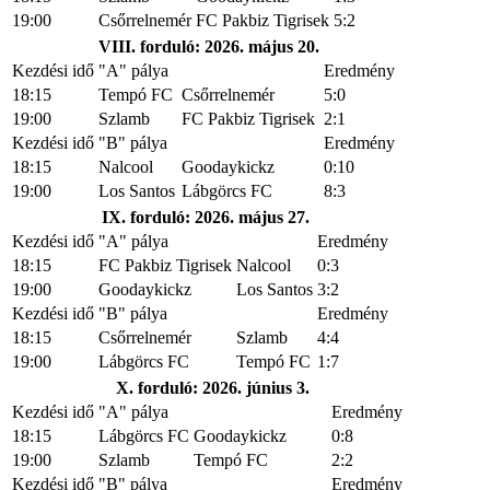
19:00
Csőrrelnemér
FC Pakbiz Tigrisek
5:2
VIII. forduló: 2026. május 20.
Kezdési idő
"A" pálya
Eredmény
18:15
Tempó FC
Csőrrelnemér
5:0
19:00
Szlamb
FC Pakbiz Tigrisek
2:1
Kezdési idő
"B" pálya
Eredmény
18:15
Nalcool
Goodaykickz
0:10
19:00
Los Santos
Lábgörcs FC
8:3
IX. forduló: 2026. május 27.
Kezdési idő
"A" pálya
Eredmény
18:15
FC Pakbiz Tigrisek
Nalcool
0:3
19:00
Goodaykickz
Los Santos
3:2
Kezdési idő
"B" pálya
Eredmény
18:15
Csőrrelnemér
Szlamb
4:4
19:00
Lábgörcs FC
Tempó FC
1:7
X. forduló: 2026. június 3.
Kezdési idő
"A" pálya
Eredmény
18:15
Lábgörcs FC
Goodaykickz
0:8
19:00
Szlamb
Tempó FC
2:2
Kezdési idő
"B" pálya
Eredmény