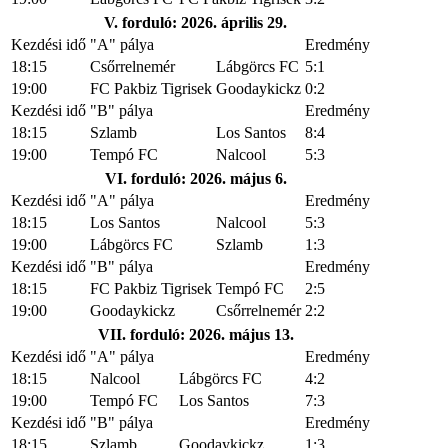
V. forduló: 2026. április 29.
Kezdési idő
"A" pálya
Eredmény
18:15
Csőrrelnemér
Lábgörcs FC
5:1
19:00
FC Pakbiz Tigrisek
Goodaykickz
0:2
Kezdési idő
"B" pálya
Eredmény
18:15
Szlamb
Los Santos
8:4
19:00
Tempó FC
Nalcool
5:3
VI. forduló: 2026. május 6.
Kezdési idő
"A" pálya
Eredmény
18:15
Los Santos
Nalcool
5:3
19:00
Lábgörcs FC
Szlamb
1:3
Kezdési idő
"B" pálya
Eredmény
18:15
FC Pakbiz Tigrisek
Tempó FC
2:5
19:00
Goodaykickz
Csőrrelnemér
2:2
VII. forduló: 2026. május 13.
Kezdési idő
"A" pálya
Eredmény
18:15
Nalcool
Lábgörcs FC
4:2
19:00
Tempó FC
Los Santos
7:3
Kezdési idő
"B" pálya
Eredmény
18:15
Szlamb
Goodaykickz
1:3