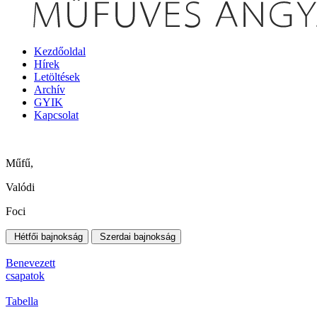
Kezdőoldal
Hírek
Letöltések
Archív
GYIK
Kapcsolat
Műfű,
Valódi
Foci
Hétfői bajnokság
Szerdai bajnokság
Benevezett
csapatok
Tabella