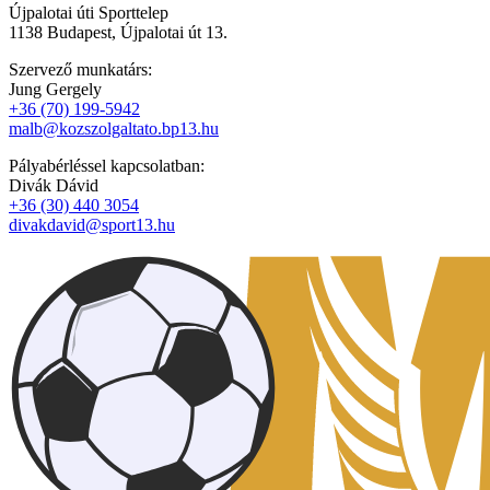
Újpalotai úti Sporttelep
1138 Budapest, Újpalotai út 13.
Szervező munkatárs:
Jung Gergely
+36 (70) 199-5942
malb@kozszolgaltato.bp13.hu
Pályabérléssel kapcsolatban:
Divák Dávid
+36 (30) 440 3054
divakdavid@sport13.hu