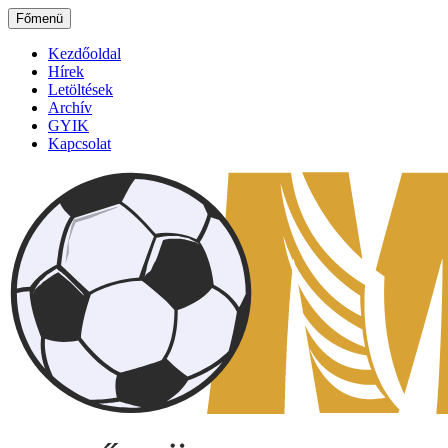
Ugrás
Főmenü
a
tartalomhoz
Kezdőoldal
Hírek
Letöltések
Archív
GYIK
Kapcsolat