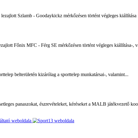
zajlott Szlamb - Goodaykickz mérkőzésen történt végleges kiállítása m
ajlott Főnix MFC - Férg SE mérkőzésen történt végleges kiállítása-, v
rttelep belterületén kizárólag a sporttelep munkatársai-, valamint...
esetleges panaszokat, észrevételeket, kéréseket a MALB játékvezető ko