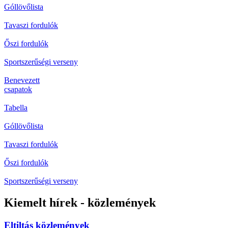
Góllövőlista
Tavaszi fordulók
Őszi fordulók
Sportszerűségi verseny
Benevezett
csapatok
Tabella
Góllövőlista
Tavaszi fordulók
Őszi fordulók
Sportszerűségi verseny
Kiemelt hírek - közlemények
Eltiltás közlemények